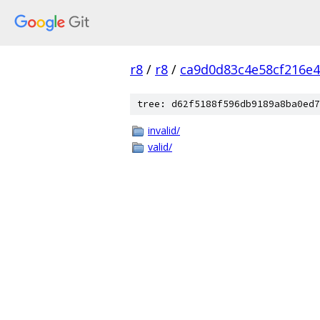
r8
/
r8
/
ca9d0d83c4e58cf216e
tree: d62f5188f596db9189a8ba0ed7
invalid/
valid/