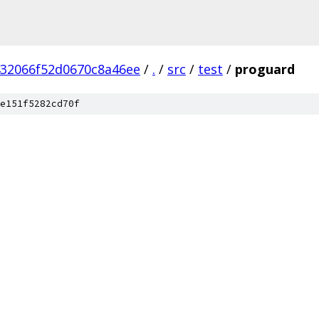
432066f52d0670c8a46ee
/
.
/
src
/
test
/
proguard
e151f5282cd70f