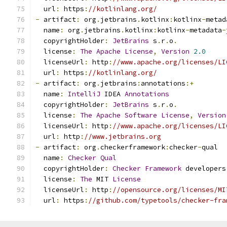
  url
:
 https
:
//kotlinlang.org/
-
 artifact
:
 org
.
jetbrains
.
kotlinx
:
kotlinx
-
metad
  name
:
 org
.
jetbrains
.
kotlinx
:
kotlinx
-
metadata
-
  copyrightHolder
:
JetBrains
 s
.
r
.
o
.
  license
:
The
Apache
License
,
Version
2.0
  licenseUrl
:
 http
:
//www.apache.org/licenses/LI
  url
:
 https
:
//kotlinlang.org/
-
 artifact
:
 org
.
jetbrains
:
annotations
:+
  name
:
IntelliJ
 IDEA 
Annotations
  copyrightHolder
:
JetBrains
 s
.
r
.
o
.
  license
:
The
Apache
Software
License
,
Version
  licenseUrl
:
 http
:
//www.apache.org/licenses/LI
  url
:
 http
:
//www.jetbrains.org
-
 artifact
:
 org
.
checkerframework
:
checker
-
qual
  name
:
Checker
Qual
  copyrightHolder
:
Checker
Framework
 developers
  license
:
The
 MIT 
License
  licenseUrl
:
 http
:
//opensource.org/licenses/MI
  url
:
 https
:
//github.com/typetools/checker-fra