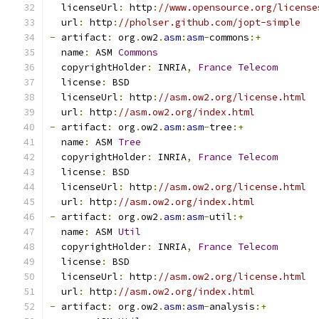
  licenseUrl
:
 http
:
//www.opensource.org/license
  url
:
 http
:
//pholser.github.com/jopt-simple
-
 artifact
:
 org
.
ow2
.
asm
:
asm
-
commons
:+
  name
:
 ASM 
Commons
  copyrightHolder
:
 INRIA
,
France
Telecom
  license
:
 BSD
  licenseUrl
:
 http
:
//asm.ow2.org/license.html
  url
:
 http
:
//asm.ow2.org/index.html
-
 artifact
:
 org
.
ow2
.
asm
:
asm
-
tree
:+
  name
:
 ASM 
Tree
  copyrightHolder
:
 INRIA
,
France
Telecom
  license
:
 BSD
  licenseUrl
:
 http
:
//asm.ow2.org/license.html
  url
:
 http
:
//asm.ow2.org/index.html
-
 artifact
:
 org
.
ow2
.
asm
:
asm
-
util
:+
  name
:
 ASM 
Util
  copyrightHolder
:
 INRIA
,
France
Telecom
  license
:
 BSD
  licenseUrl
:
 http
:
//asm.ow2.org/license.html
  url
:
 http
:
//asm.ow2.org/index.html
-
 artifact
:
 org
.
ow2
.
asm
:
asm
-
analysis
:+