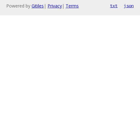
Powered by
Gitiles
|
Privacy
|
Terms
txt
json