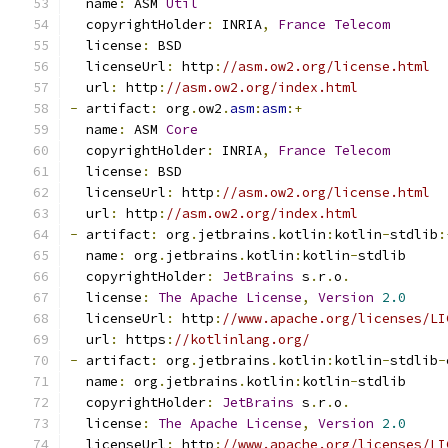
  name
:
 ASM 
Util
  copyrightHolder
:
 INRIA
,
France
Telecom
  license
:
 BSD
  licenseUrl
:
 http
:
//asm.ow2.org/license.html
  url
:
 http
:
//asm.ow2.org/index.html
-
 artifact
:
 org
.
ow2
.
asm
:
asm
:+
  name
:
 ASM 
Core
  copyrightHolder
:
 INRIA
,
France
Telecom
  license
:
 BSD
  licenseUrl
:
 http
:
//asm.ow2.org/license.html
  url
:
 http
:
//asm.ow2.org/index.html
-
 artifact
:
 org
.
jetbrains
.
kotlin
:
kotlin
-
stdlib
:
  name
:
 org
.
jetbrains
.
kotlin
:
kotlin
-
stdlib
  copyrightHolder
:
JetBrains
 s
.
r
.
o
.
  license
:
The
Apache
License
,
Version
2.0
  licenseUrl
:
 http
:
//www.apache.org/licenses/LI
  url
:
 https
:
//kotlinlang.org/
-
 artifact
:
 org
.
jetbrains
.
kotlin
:
kotlin
-
stdlib
-
  name
:
 org
.
jetbrains
.
kotlin
:
kotlin
-
stdlib
  copyrightHolder
:
JetBrains
 s
.
r
.
o
.
  license
:
The
Apache
License
,
Version
2.0
  licenseUrl
:
 http
:
//www.apache.org/licenses/LI