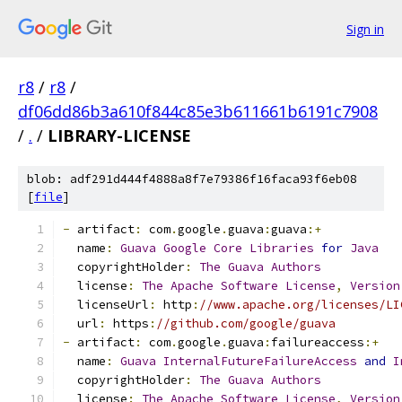
Sign in
r8
/
r8
/
df06dd86b3a610f844c85e3b611661b6191c7908
/
.
/
LIBRARY-LICENSE
blob: adf291d444f4888a8f7e79386f16faca93f6eb08
[
file
]
-
 artifact
:
 com
.
google
.
guava
:
guava
:+
  name
:
Guava
Google
Core
Libraries
for
Java
  copyrightHolder
:
The
Guava
Authors
  license
:
The
Apache
Software
License
,
Version
  licenseUrl
:
 http
:
//www.apache.org/licenses/LI
  url
:
 https
:
//github.com/google/guava
-
 artifact
:
 com
.
google
.
guava
:
failureaccess
:+
  name
:
Guava
InternalFutureFailureAccess
and
I
  copyrightHolder
:
The
Guava
Authors
  license
:
The
Apache
Software
License
,
Version