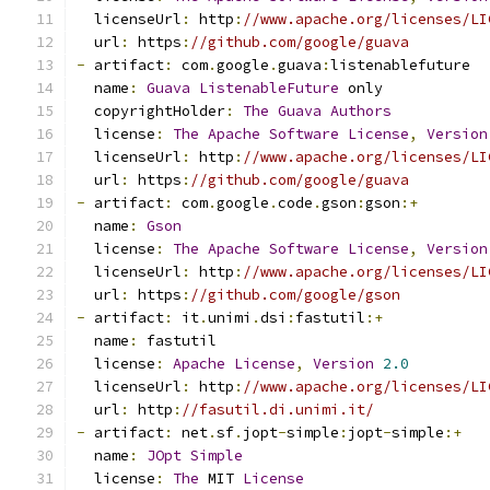
  licenseUrl
:
 http
:
//www.apache.org/licenses/LI
  url
:
 https
:
//github.com/google/guava
-
 artifact
:
 com
.
google
.
guava
:
listenablefuture
  name
:
Guava
ListenableFuture
 only
  copyrightHolder
:
The
Guava
Authors
  license
:
The
Apache
Software
License
,
Version
  licenseUrl
:
 http
:
//www.apache.org/licenses/LI
  url
:
 https
:
//github.com/google/guava
-
 artifact
:
 com
.
google
.
code
.
gson
:
gson
:+
  name
:
Gson
  license
:
The
Apache
Software
License
,
Version
  licenseUrl
:
 http
:
//www.apache.org/licenses/LI
  url
:
 https
:
//github.com/google/gson
-
 artifact
:
 it
.
unimi
.
dsi
:
fastutil
:+
  name
:
 fastutil
  license
:
Apache
License
,
Version
2.0
  licenseUrl
:
 http
:
//www.apache.org/licenses/LI
  url
:
 http
:
//fasutil.di.unimi.it/
-
 artifact
:
 net
.
sf
.
jopt
-
simple
:
jopt
-
simple
:+
  name
:
JOpt
Simple
  license
:
The
 MIT 
License