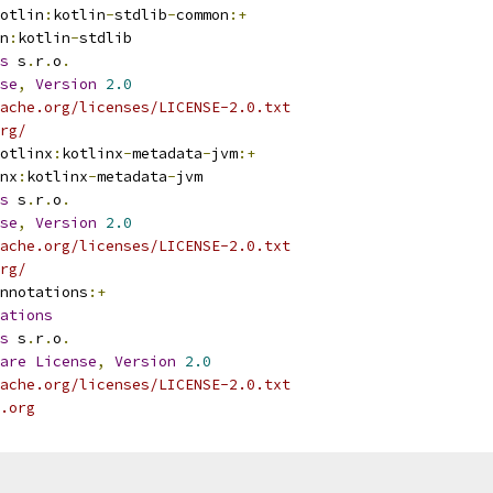
otlin
:
kotlin
-
stdlib
-
common
:+
n
:
kotlin
-
stdlib
s
 s
.
r
.
o
.
se
,
Version
2.0
ache.org/licenses/LICENSE-2.0.txt
rg/
otlinx
:
kotlinx
-
metadata
-
jvm
:+
nx
:
kotlinx
-
metadata
-
jvm
s
 s
.
r
.
o
.
se
,
Version
2.0
ache.org/licenses/LICENSE-2.0.txt
rg/
nnotations
:+
ations
s
 s
.
r
.
o
.
are
License
,
Version
2.0
ache.org/licenses/LICENSE-2.0.txt
.org