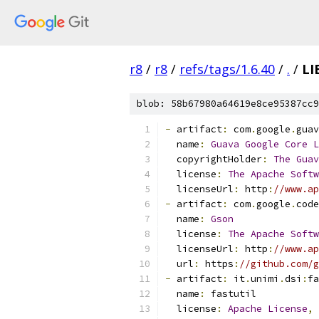
r8
/
r8
/
refs/tags/1.6.40
/
.
/
LI
blob: 58b67980a64619e8ce95387cc9
-
 artifact
:
 com
.
google
.
guav
  name
:
Guava
Google
Core
L
  copyrightHolder
:
The
Guav
  license
:
The
Apache
Softw
  licenseUrl
:
 http
:
//www.ap
-
 artifact
:
 com
.
google
.
code
  name
:
Gson
  license
:
The
Apache
Softw
  licenseUrl
:
 http
:
//www.ap
  url
:
 https
:
//github.com/g
-
 artifact
:
 it
.
unimi
.
dsi
:
fa
  name
:
 fastutil
  license
:
Apache
License
,