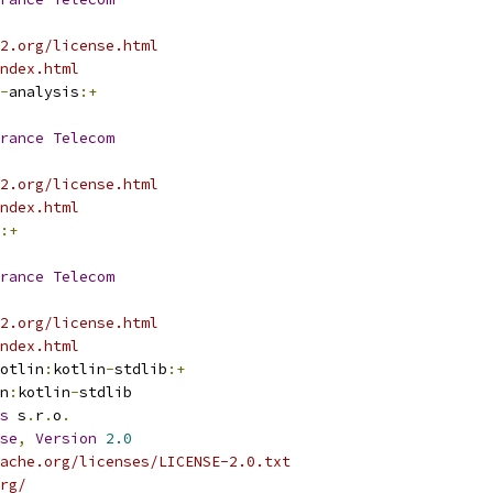
2.org/license.html
ndex.html
-
analysis
:+
rance
Telecom
2.org/license.html
ndex.html
:+
rance
Telecom
2.org/license.html
ndex.html
otlin
:
kotlin
-
stdlib
:+
n
:
kotlin
-
stdlib
s
 s
.
r
.
o
.
se
,
Version
2.0
ache.org/licenses/LICENSE-2.0.txt
rg/