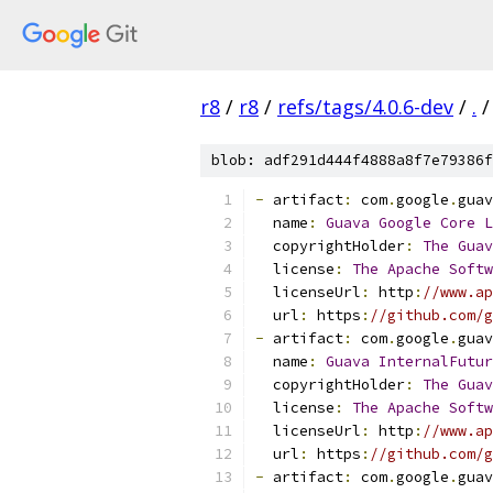
r8
/
r8
/
refs/tags/4.0.6-dev
/
.
/
blob: adf291d444f4888a8f7e79386f
-
 artifact
:
 com
.
google
.
guav
  name
:
Guava
Google
Core
L
  copyrightHolder
:
The
Guav
  license
:
The
Apache
Softw
  licenseUrl
:
 http
:
//www.ap
  url
:
 https
:
//github.com/g
-
 artifact
:
 com
.
google
.
guav
  name
:
Guava
InternalFutur
  copyrightHolder
:
The
Guav
  license
:
The
Apache
Softw
  licenseUrl
:
 http
:
//www.ap
  url
:
 https
:
//github.com/g
-
 artifact
:
 com
.
google
.
guav