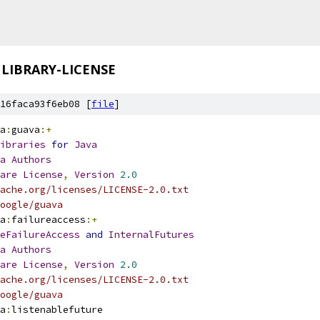
LIBRARY-LICENSE
16faca93f6eb08 [
file
]
a
:
guava
:+
ibraries
for
Java
a
Authors
are
License
,
Version
2.0
ache.org/licenses/LICENSE-2.0.txt
oogle/guava
a
:
failureaccess
:+
eFailureAccess
and
InternalFutures
a
Authors
are
License
,
Version
2.0
ache.org/licenses/LICENSE-2.0.txt
oogle/guava
a
:
listenablefuture