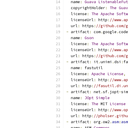
  name
:
Guava
ListenableFut
  copyrightHolder
:
The
Guav
  license
:
The
Apache
Softw
  licenseUrl
:
 http
:
//www.ap
  url
:
 https
:
//github.com/g
-
 artifact
:
 com
.
google
.
code
  name
:
Gson
  license
:
The
Apache
Softw
  licenseUrl
:
 http
:
//www.ap
  url
:
 https
:
//github.com/g
-
 artifact
:
 it
.
unimi
.
dsi
:
fa
  name
:
 fastutil
  license
:
Apache
License
,
  licenseUrl
:
 http
:
//www.ap
  url
:
 http
:
//fasutil.di.u
-
 artifact
:
 net
.
sf
.
jopt
-
sim
  name
:
JOpt
Simple
  license
:
The
 MIT 
License
  licenseUrl
:
 http
:
//www.op
  url
:
 http
:
//pholser.githu
-
 artifact
:
 org
.
ow2
.
asm
:
asm
  name
:
 ASM 
Commons