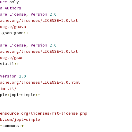
ure
 only
a
Authors
are
License
,
Version
2.0
ache.org/licenses/LICENSE-2.0.txt
oogle/guava
.
gson
:
gson
:+
are
License
,
Version
2.0
ache.org/licenses/LICENSE-2.0.txt
oogle/gson
stutil
:+
Version
2.0
ache.org/licenses/LICENSE-2.0.html
nimi.it/
ple
:
jopt
-
simple
:+
ensource.org/licenses/mit-license.php
b.com/jopt-simple
-
commons
:+