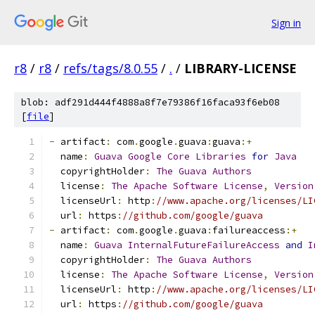
Sign in
r8
/
r8
/
refs/tags/8.0.55
/
.
/
LIBRARY-LICENSE
blob: adf291d444f4888a8f7e79386f16faca93f6eb08
[
file
]
-
 artifact
:
 com
.
google
.
guava
:
guava
:+
  name
:
Guava
Google
Core
Libraries
for
Java
  copyrightHolder
:
The
Guava
Authors
  license
:
The
Apache
Software
License
,
Version
  licenseUrl
:
 http
:
//www.apache.org/licenses/LI
  url
:
 https
:
//github.com/google/guava
-
 artifact
:
 com
.
google
.
guava
:
failureaccess
:+
  name
:
Guava
InternalFutureFailureAccess
and
I
  copyrightHolder
:
The
Guava
Authors
  license
:
The
Apache
Software
License
,
Version
  licenseUrl
:
 http
:
//www.apache.org/licenses/LI
  url
:
 https
:
//github.com/google/guava