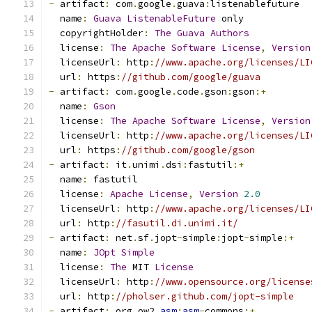
-
 artifact
:
 com
.
google
.
guava
:
listenablefuture
  name
:
Guava
ListenableFuture
 only
  copyrightHolder
:
The
Guava
Authors
  license
:
The
Apache
Software
License
,
Version
  licenseUrl
:
 http
:
//www.apache.org/licenses/LI
  url
:
 https
:
//github.com/google/guava
-
 artifact
:
 com
.
google
.
code
.
gson
:
gson
:+
  name
:
Gson
  license
:
The
Apache
Software
License
,
Version
  licenseUrl
:
 http
:
//www.apache.org/licenses/LI
  url
:
 https
:
//github.com/google/gson
-
 artifact
:
 it
.
unimi
.
dsi
:
fastutil
:+
  name
:
 fastutil
  license
:
Apache
License
,
Version
2.0
  licenseUrl
:
 http
:
//www.apache.org/licenses/LI
  url
:
 http
:
//fasutil.di.unimi.it/
-
 artifact
:
 net
.
sf
.
jopt
-
simple
:
jopt
-
simple
:+
  name
:
JOpt
Simple
  license
:
The
 MIT 
License
  licenseUrl
:
 http
:
//www.opensource.org/license
  url
:
 http
:
//pholser.github.com/jopt-simple
-
 artifact
:
 org
.
ow2
.
asm
:
asm
-
commons
:+