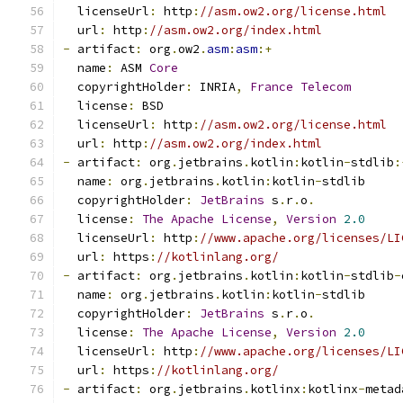
  licenseUrl
:
 http
:
//asm.ow2.org/license.html
  url
:
 http
:
//asm.ow2.org/index.html
-
 artifact
:
 org
.
ow2
.
asm
:
asm
:+
  name
:
 ASM 
Core
  copyrightHolder
:
 INRIA
,
France
Telecom
  license
:
 BSD
  licenseUrl
:
 http
:
//asm.ow2.org/license.html
  url
:
 http
:
//asm.ow2.org/index.html
-
 artifact
:
 org
.
jetbrains
.
kotlin
:
kotlin
-
stdlib
:
  name
:
 org
.
jetbrains
.
kotlin
:
kotlin
-
stdlib
  copyrightHolder
:
JetBrains
 s
.
r
.
o
.
  license
:
The
Apache
License
,
Version
2.0
  licenseUrl
:
 http
:
//www.apache.org/licenses/LI
  url
:
 https
:
//kotlinlang.org/
-
 artifact
:
 org
.
jetbrains
.
kotlin
:
kotlin
-
stdlib
-
  name
:
 org
.
jetbrains
.
kotlin
:
kotlin
-
stdlib
  copyrightHolder
:
JetBrains
 s
.
r
.
o
.
  license
:
The
Apache
License
,
Version
2.0
  licenseUrl
:
 http
:
//www.apache.org/licenses/LI
  url
:
 https
:
//kotlinlang.org/
-
 artifact
:
 org
.
jetbrains
.
kotlinx
:
kotlinx
-
metad