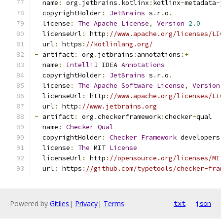
  name
:
 org
.
jetbrains
.
kotlinx
:
kotlinx
-
metadata
-
  copyrightHolder
:
JetBrains
 s
.
r
.
o
.
  license
:
The
Apache
License
,
Version
2.0
  licenseUrl
:
 http
:
//www.apache.org/licenses/LI
  url
:
 https
:
//kotlinlang.org/
-
 artifact
:
 org
.
jetbrains
:
annotations
:+
  name
:
IntelliJ
 IDEA 
Annotations
  copyrightHolder
:
JetBrains
 s
.
r
.
o
.
  license
:
The
Apache
Software
License
,
Version
  licenseUrl
:
 http
:
//www.apache.org/licenses/LI
  url
:
 http
:
//www.jetbrains.org
-
 artifact
:
 org
.
checkerframework
:
checker
-
qual
  name
:
Checker
Qual
  copyrightHolder
:
Checker
Framework
 developers
  license
:
The
 MIT 
License
  licenseUrl
:
 http
:
//opensource.org/licenses/MI
  url
:
 https
:
//github.com/typetools/checker-fra
Powered by
Gitiles
|
Privacy
|
Terms
txt
json