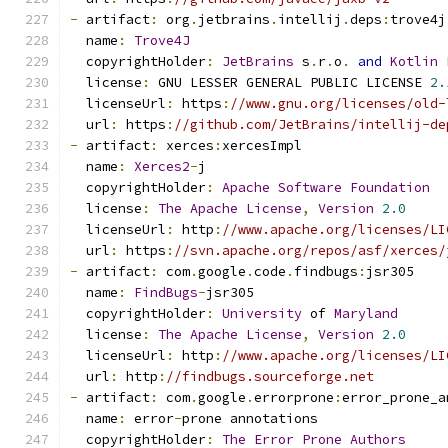
-
 artifact
:
 org
.
jetbrains
.
intellij
.
deps
:
trove4j
  name
:
Trove4J
  copyrightHolder
:
JetBrains
 s
.
r
.
o
.
and
Kotlin
  license
:
 GNU LESSER GENERAL PUBLIC LICENSE 
2.
  licenseUrl
:
 https
:
//www.gnu.org/licenses/old-
  url
:
 https
:
//github.com/JetBrains/intellij-de
-
 artifact
:
 xerces
:
xercesImpl
  name
:
Xerces2
-
j
  copyrightHolder
:
Apache
Software
Foundation
  license
:
The
Apache
License
,
Version
2.0
  licenseUrl
:
 http
:
//www.apache.org/licenses/LI
  url
:
 https
:
//svn.apache.org/repos/asf/xerces/
-
 artifact
:
 com
.
google
.
code
.
findbugs
:
jsr305
  name
:
FindBugs
-
jsr305
  copyrightHolder
:
University
 of 
Maryland
  license
:
The
Apache
License
,
Version
2.0
  licenseUrl
:
 http
:
//www.apache.org/licenses/LI
  url
:
 http
:
//findbugs.sourceforge.net
-
 artifact
:
 com
.
google
.
errorprone
:
error_prone_a
  name
:
 error
-
prone annotations
  copyrightHolder
:
The
Error
Prone
Authors