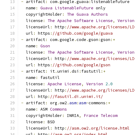
-
 artifact
:
 com
.
google
.
guava
:
listenablefuture
  name
:
Guava
ListenableFuture
 only
  copyrightHolder
:
The
Guava
Authors
  license
:
The
Apache
Software
License
,
Version
  licenseUrl
:
 http
:
//www.apache.org/licenses/LI
  url
:
 https
:
//github.com/google/guava
-
 artifact
:
 com
.
google
.
code
.
gson
:
gson
:+
  name
:
Gson
  license
:
The
Apache
Software
License
,
Version
  licenseUrl
:
 http
:
//www.apache.org/licenses/LI
  url
:
 https
:
//github.com/google/gson
-
 artifact
:
 it
.
unimi
.
dsi
:
fastutil
:+
  name
:
 fastutil
  license
:
Apache
License
,
Version
2.0
  licenseUrl
:
 http
:
//www.apache.org/licenses/LI
  url
:
 http
:
//fasutil.di.unimi.it/
-
 artifact
:
 org
.
ow2
.
asm
:
asm
-
commons
:+
  name
:
 ASM 
Commons
  copyrightHolder
:
 INRIA
,
France
Telecom
  license
:
 BSD
  licenseUrl
:
 http
:
//asm.ow2.org/license.html
  url
:
 http
:
//asm.ow2.org/index.html