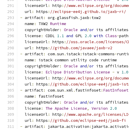
  licenseUrl
:
 http
:
//www.eclipse.org/org/docume
  url
:
 https
:
//eclipse-ee4j.github.io/jaxb-ri/
-
 artifact
:
 org
.
glassfish
.
jaxb
:
txw2
  name
:
 TXW2 
Runtime
  copyrightHolder
:
Oracle
and
/
or
 its affiliates
  license
:
 CDDL 
1.1
and
 GPL 
2.0
with
Class
-
path
  licenseUrl
:
 https
:
//oss.oracle.com/licenses/C
  url
:
 https
:
//github.com/javaee/jaxb-v2
-
 artifact
:
 com
.
sun
.
istack
:
istack
-
commons
-
runti
  name
:
 istack common utility code runtime
  copyrightHolder
:
Oracle
and
/
or
 its affiliates
  license
:
Eclipse
Distribution
License
-
 v 
1.0
  licenseUrl
:
 http
:
//www.eclipse.org/org/docume
  url
:
 https
:
//github.com/eclipse-ee4j/jaxb-ist
-
 artifact
:
 com
.
sun
.
xml
.
fastinfoset
:
FastInfoset
  name
:
 fastinfoset
  copyrightHolder
:
Oracle
and
/
or
 its affiliates
  license
:
The
Apache
License
,
Version
2.0
  licenseUrl
:
 http
:
//www.apache.org/licenses/LI
  url
:
 https
:
//github.com/eclipse-ee4j/jaxb-fi
-
 artifact
:
 jakarta
.
activation
:
jakarta
.
activati