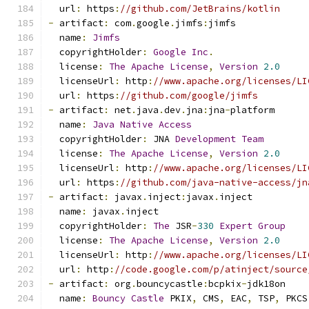
  url
:
 https
:
//github.com/JetBrains/kotlin
-
 artifact
:
 com
.
google
.
jimfs
:
jimfs
  name
:
Jimfs
  copyrightHolder
:
Google
Inc
.
  license
:
The
Apache
License
,
Version
2.0
  licenseUrl
:
 http
:
//www.apache.org/licenses/LI
  url
:
 https
:
//github.com/google/jimfs
-
 artifact
:
 net
.
java
.
dev
.
jna
:
jna
-
platform
  name
:
Java
Native
Access
  copyrightHolder
:
 JNA 
Development
Team
  license
:
The
Apache
License
,
Version
2.0
  licenseUrl
:
 http
:
//www.apache.org/licenses/LI
  url
:
 https
:
//github.com/java-native-access/jn
-
 artifact
:
 javax
.
inject
:
javax
.
inject
  name
:
 javax
.
inject
  copyrightHolder
:
The
 JSR
-
330
Expert
Group
  license
:
The
Apache
License
,
Version
2.0
  licenseUrl
:
 http
:
//www.apache.org/licenses/LI
  url
:
 http
:
//code.google.com/p/atinject/source
-
 artifact
:
 org
.
bouncycastle
:
bcpkix
-
jdk18on
  name
:
Bouncy
Castle
 PKIX
,
 CMS
,
 EAC
,
 TSP
,
 PKCS