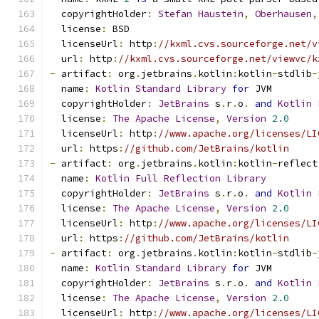
  copyrightHolder
:
Stefan
Haustein
,
Oberhausen
,
  license
:
 BSD
  licenseUrl
:
 http
:
//kxml.cvs.sourceforge.net/v
  url
:
 http
:
//kxml.cvs.sourceforge.net/viewvc/k
-
 artifact
:
 org
.
jetbrains
.
kotlin
:
kotlin
-
stdlib
-
  name
:
Kotlin
Standard
Library
for
 JVM
  copyrightHolder
:
JetBrains
 s
.
r
.
o
.
and
Kotlin
  license
:
The
Apache
License
,
Version
2.0
  licenseUrl
:
 http
:
//www.apache.org/licenses/LI
  url
:
 https
:
//github.com/JetBrains/kotlin
-
 artifact
:
 org
.
jetbrains
.
kotlin
:
kotlin
-
reflect
  name
:
Kotlin
Full
Reflection
Library
  copyrightHolder
:
JetBrains
 s
.
r
.
o
.
and
Kotlin
  license
:
The
Apache
License
,
Version
2.0
  licenseUrl
:
 http
:
//www.apache.org/licenses/LI
  url
:
 https
:
//github.com/JetBrains/kotlin
-
 artifact
:
 org
.
jetbrains
.
kotlin
:
kotlin
-
stdlib
-
  name
:
Kotlin
Standard
Library
for
 JVM
  copyrightHolder
:
JetBrains
 s
.
r
.
o
.
and
Kotlin
  license
:
The
Apache
License
,
Version
2.0
  licenseUrl
:
 http
:
//www.apache.org/licenses/LI