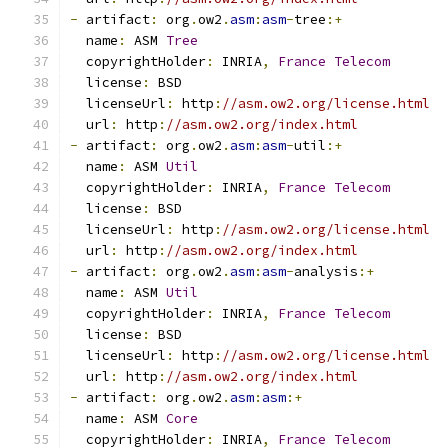
-
 artifact
:
 org
.
ow2
.
asm
:
asm
-
tree
:+
  name
:
 ASM 
Tree
  copyrightHolder
:
 INRIA
,
France
Telecom
  license
:
 BSD
  licenseUrl
:
 http
:
//asm.ow2.org/license.html
  url
:
 http
:
//asm.ow2.org/index.html
-
 artifact
:
 org
.
ow2
.
asm
:
asm
-
util
:+
  name
:
 ASM 
Util
  copyrightHolder
:
 INRIA
,
France
Telecom
  license
:
 BSD
  licenseUrl
:
 http
:
//asm.ow2.org/license.html
  url
:
 http
:
//asm.ow2.org/index.html
-
 artifact
:
 org
.
ow2
.
asm
:
asm
-
analysis
:+
  name
:
 ASM 
Util
  copyrightHolder
:
 INRIA
,
France
Telecom
  license
:
 BSD
  licenseUrl
:
 http
:
//asm.ow2.org/license.html
  url
:
 http
:
//asm.ow2.org/index.html
-
 artifact
:
 org
.
ow2
.
asm
:
asm
:+
  name
:
 ASM 
Core
  copyrightHolder
:
 INRIA
,
France
Telecom