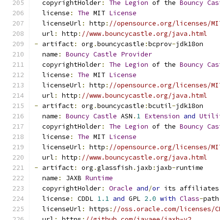
  copyrightHolder
:
The
Legion
 of the 
Bouncy
Cas
  license
:
The
 MIT 
License
  licenseUrl
:
 http
:
//opensource.org/licenses/MI
  url
:
 http
:
//www.bouncycastle.org/java.html
-
 artifact
:
 org
.
bouncycastle
:
bcprov
-
jdk18on
  name
:
Bouncy
Castle
Provider
  copyrightHolder
:
The
Legion
 of the 
Bouncy
Cas
  license
:
The
 MIT 
License
  licenseUrl
:
 http
:
//opensource.org/licenses/MI
  url
:
 http
:
//www.bouncycastle.org/java.html
-
 artifact
:
 org
.
bouncycastle
:
bcutil
-
jdk18on
  name
:
Bouncy
Castle
 ASN
.
1
Extension
and
Utili
  copyrightHolder
:
The
Legion
 of the 
Bouncy
Cas
  license
:
The
 MIT 
License
  licenseUrl
:
 http
:
//opensource.org/licenses/MI
  url
:
 http
:
//www.bouncycastle.org/java.html
-
 artifact
:
 org
.
glassfish
.
jaxb
:
jaxb
-
runtime
  name
:
 JAXB 
Runtime
  copyrightHolder
:
Oracle
and
/
or
 its affiliates
  license
:
 CDDL 
1.1
and
 GPL 
2.0
with
Class
-
path
  licenseUrl
:
 https
:
//oss.oracle.com/licenses/C
  url
:
 https
:
//github.com/javaee/jaxb-v2