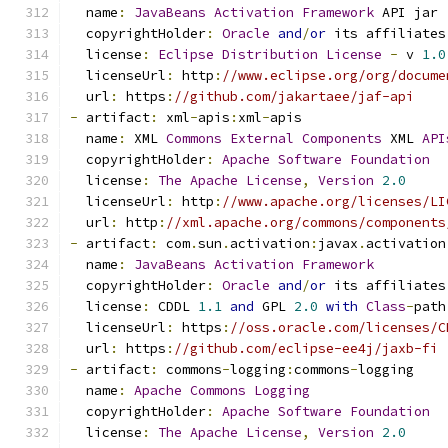
  name
:
JavaBeans
Activation
Framework
 API jar
  copyrightHolder
:
Oracle
and
/
or
 its affiliates
  license
:
Eclipse
Distribution
License
-
 v 
1.0
  licenseUrl
:
 http
:
//www.eclipse.org/org/docume
  url
:
 https
:
//github.com/jakartaee/jaf-api
-
 artifact
:
 xml
-
apis
:
xml
-
apis
  name
:
 XML 
Commons
External
Components
 XML 
API
  copyrightHolder
:
Apache
Software
Foundation
  license
:
The
Apache
License
,
Version
2.0
  licenseUrl
:
 http
:
//www.apache.org/licenses/LI
  url
:
 http
:
//xml.apache.org/commons/components
-
 artifact
:
 com
.
sun
.
activation
:
javax
.
activation
  name
:
JavaBeans
Activation
Framework
  copyrightHolder
:
Oracle
and
/
or
 its affiliates
  license
:
 CDDL 
1.1
and
 GPL 
2.0
with
Class
-
path
  licenseUrl
:
 https
:
//oss.oracle.com/licenses/C
  url
:
 https
:
//github.com/eclipse-ee4j/jaxb-fi
-
 artifact
:
 commons
-
logging
:
commons
-
logging
  name
:
Apache
Commons
Logging
  copyrightHolder
:
Apache
Software
Foundation
  license
:
The
Apache
License
,
Version
2.0