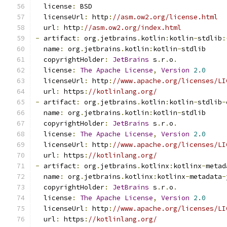
  license
:
 BSD
  licenseUrl
:
 http
:
//asm.ow2.org/license.html
  url
:
 http
:
//asm.ow2.org/index.html
-
 artifact
:
 org
.
jetbrains
.
kotlin
:
kotlin
-
stdlib
:
  name
:
 org
.
jetbrains
.
kotlin
:
kotlin
-
stdlib
  copyrightHolder
:
JetBrains
 s
.
r
.
o
.
  license
:
The
Apache
License
,
Version
2.0
  licenseUrl
:
 http
:
//www.apache.org/licenses/LI
  url
:
 https
:
//kotlinlang.org/
-
 artifact
:
 org
.
jetbrains
.
kotlin
:
kotlin
-
stdlib
-
  name
:
 org
.
jetbrains
.
kotlin
:
kotlin
-
stdlib
  copyrightHolder
:
JetBrains
 s
.
r
.
o
.
  license
:
The
Apache
License
,
Version
2.0
  licenseUrl
:
 http
:
//www.apache.org/licenses/LI
  url
:
 https
:
//kotlinlang.org/
-
 artifact
:
 org
.
jetbrains
.
kotlinx
:
kotlinx
-
metad
  name
:
 org
.
jetbrains
.
kotlinx
:
kotlinx
-
metadata
-
  copyrightHolder
:
JetBrains
 s
.
r
.
o
.
  license
:
The
Apache
License
,
Version
2.0
  licenseUrl
:
 http
:
//www.apache.org/licenses/LI
  url
:
 https
:
//kotlinlang.org/