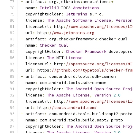
-
 artifact
:
 org
.
jetbrains
:
annotations
:+
  name
:
IntelliJ
 IDEA 
Annotations
  copyrightHolder
:
JetBrains
 s
.
r
.
o
.
  license
:
The
Apache
Software
License
,
Version
  licenseUrl
:
 http
:
//www.apache.org/licenses/LI
  url
:
 http
:
//www.jetbrains.org
-
 artifact
:
 org
.
checkerframework
:
checker
-
qual
  name
:
Checker
Qual
  copyrightHolder
:
Checker
Framework
 developers
  license
:
The
 MIT 
License
  licenseUrl
:
 http
:
//opensource.org/licenses/MI
  url
:
 https
:
//github.com/typetools/checker-fra
-
 artifact
:
 com
.
android
.
tools
:
sdk
-
common
  name
:
 com
.
android
.
tools
.
sdk
-
common
  copyrightHolder
:
The
Android
Open
Source
Proj
  license
:
The
Apache
License
,
Version
2.0
  licenseUrl
:
 http
:
//www.apache.org/licenses/LI
  url
:
 http
:
//tools.android.com/
-
 artifact
:
 com
.
android
.
tools
.
build
:
aapt2
-
proto
  name
:
 com
.
android
.
tools
.
build
.
aapt2
-
proto
  copyrightHolder
:
The
Android
Open
Source
Proj
  license
:
The
Apache
License
,
Version
2.0