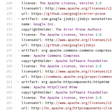
  license
:
The
Apache
License
,
Version
2.0
  licenseUrl
:
 http
:
//www.apache.org/licenses/LI
  url
:
 https
:
//github.com/google/error-prone
-
 artifact
:
 com
.
google
.
j2objc
:
j2objc
-
annotation
  name
:
Google
Inc
.
  copyrightHolder
:
The
Error
Prone
Authors
  license
:
The
Apache
License
,
Version
2.0
  licenseUrl
:
 http
:
//www.apache.org/licenses/LI
  url
:
 https
:
//github.com/google/j2objc
-
 artifact
:
 org
.
apache
.
commons
:
commons
-
compress
  name
:
Apache
Commons
Compress
  copyrightHolder
:
Apache
Software
Foundation
  license
:
The
Apache
License
,
Version
2.0
  licenseUrl
:
 http
:
//www.apache.org/licenses/LI
  url
:
 https
:
//commons.apache.org/proper/common
-
 artifact
:
 org
.
apache
.
httpcomponents
:
httpmime
  name
:
Apache
HttpClient
Mime
  copyrightHolder
:
Apache
Software
Foundation
  license
:
The
Apache
License
,
Version
2.0
  licenseUrl
:
 http
:
//www.apache.org/licenses/LI
  url
:
 http
:
//hc.apache.org/httpcomponents-clie