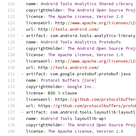
  name
:
Android
Tools
Analytics
Shared
Library
  copyrightHolder
:
The
Android
Open
Source
Proj
  license
:
The
Apache
License
,
Version
2.0
  licenseUrl
:
 http
:
//www.apache.org/licenses/LI
  url
:
 http
:
//tools.android.com/
-
 artifact
:
 com
.
android
.
tools
.
analytics
-
library
  name
:
Android
Tools
Analytics
Protobufs
  copyrightHolder
:
The
Android
Open
Source
Proj
  license
:
The
Apache
License
,
Version
2.0
  licenseUrl
:
 http
:
//www.apache.org/licenses/LI
  url
:
 http
:
//tools.android.com/
-
 artifact
:
 com
.
google
.
protobuf
:
protobuf
-
java
  name
:
Protocol
Buffers
[
Core
]
  copyrightHolder
:
Google
Inc
.
  license
:
 BSD 
3
-
clause
  licenseUrl
:
 https
:
//github.com/protocolbuffer
  url
:
 https
:
//github.com/protocolbuffers/proto
-
 artifact
:
 com
.
android
.
tools
.
layoutlib
:
layoutl
  name
:
Android
Tools
 layoutlib
-
api
  copyrightHolder
:
The
Android
Open
Source
Proj
  license
:
The
Apache
License
,
Version
2.0