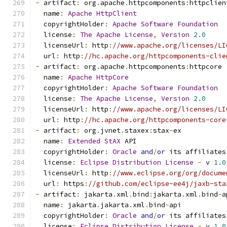
-
 artifact
:
 org
.
apache
.
httpcomponents
:
httpclien
  name
:
Apache
HttpClient
  copyrightHolder
:
Apache
Software
Foundation
  license
:
The
Apache
License
,
Version
2.0
  licenseUrl
:
 http
:
//www.apache.org/licenses/LI
  url
:
 http
:
//hc.apache.org/httpcomponents-clie
-
 artifact
:
 org
.
apache
.
httpcomponents
:
httpcore
  name
:
Apache
HttpCore
  copyrightHolder
:
Apache
Software
Foundation
  license
:
The
Apache
License
,
Version
2.0
  licenseUrl
:
 http
:
//www.apache.org/licenses/LI
  url
:
 http
:
//hc.apache.org/httpcomponents-core
-
 artifact
:
 org
.
jvnet
.
staxex
:
stax
-
ex
  name
:
Extended
StAX
 API
  copyrightHolder
:
Oracle
and
/
or
 its affiliates
  license
:
Eclipse
Distribution
License
-
 v 
1.0
  licenseUrl
:
 http
:
//www.eclipse.org/org/docume
  url
:
 https
:
//github.com/eclipse-ee4j/jaxb-sta
-
 artifact
:
 jakarta
.
xml
.
bind
:
jakarta
.
xml
.
bind
-
a
  name
:
 jakarta
.
jakarta
.
xml
.
bind
-
api
  copyrightHolder
:
Oracle
and
/
or
 its affiliates
  license
:
Eclipse
Distribution
License
-
 v 
1.0