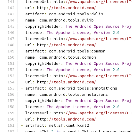
  licenseUrl
:
 http
:
//www.apache.org/licenses/LI
  url
:
 http
:
//tools.android.com/
-
 artifact
:
 com
.
android
.
tools
:
dvlib
  name
:
 com
.
android
.
tools
.
dvlib
  copyrightHolder
:
The
Android
Open
Source
Proj
  license
:
The
Apache
License
,
Version
2.0
  licenseUrl
:
 http
:
//www.apache.org/licenses/LI
  url
:
 http
:
//tools.android.com/
-
 artifact
:
 com
.
android
.
tools
:
common
  name
:
 com
.
android
.
tools
.
common
  copyrightHolder
:
The
Android
Open
Source
Proj
  license
:
The
Apache
License
,
Version
2.0
  licenseUrl
:
 http
:
//www.apache.org/licenses/LI
  url
:
 http
:
//tools.android.com/
-
 artifact
:
 com
.
android
.
tools
:
annotations
  name
:
 com
.
android
.
tools
.
annotations
  copyrightHolder
:
The
Android
Open
Source
Proj
  license
:
The
Apache
License
,
Version
2.0
  licenseUrl
:
 http
:
//www.apache.org/licenses/LI
  url
:
 http
:
//tools.android.com/
-
 artifact
:
 net
.
sf
.
kxml
:
kxml2
  name
:
 kXML 
2
is
 a small XML pull parser based