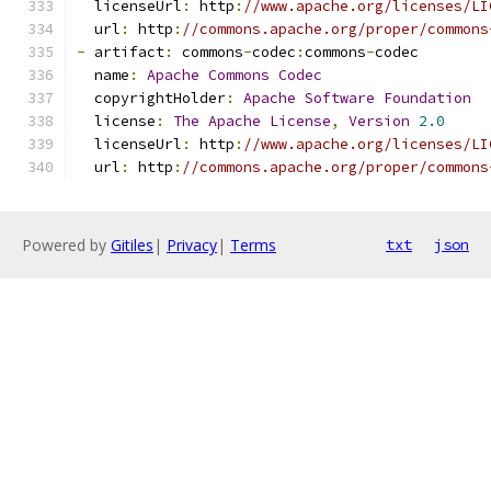
  licenseUrl
:
 http
:
//www.apache.org/licenses/LI
  url
:
 http
:
//commons.apache.org/proper/commons
-
 artifact
:
 commons
-
codec
:
commons
-
codec
  name
:
Apache
Commons
Codec
  copyrightHolder
:
Apache
Software
Foundation
  license
:
The
Apache
License
,
Version
2.0
  licenseUrl
:
 http
:
//www.apache.org/licenses/LI
  url
:
 http
:
//commons.apache.org/proper/commons
Powered by
Gitiles
|
Privacy
|
Terms
txt
json