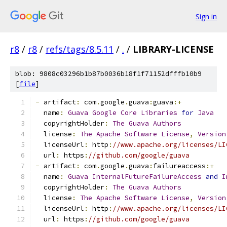
Sign in
r8
/
r8
/
refs/tags/8.5.11
/
.
/
LIBRARY-LICENSE
blob: 9808c03296b1b87b0036b18f1f71152dfffb10b9
[
file
]
-
 artifact
:
 com
.
google
.
guava
:
guava
:+
  name
:
Guava
Google
Core
Libraries
for
Java
  copyrightHolder
:
The
Guava
Authors
  license
:
The
Apache
Software
License
,
Version
  licenseUrl
:
 http
:
//www.apache.org/licenses/LI
  url
:
 https
:
//github.com/google/guava
-
 artifact
:
 com
.
google
.
guava
:
failureaccess
:+
  name
:
Guava
InternalFutureFailureAccess
and
I
  copyrightHolder
:
The
Guava
Authors
  license
:
The
Apache
Software
License
,
Version
  licenseUrl
:
 http
:
//www.apache.org/licenses/LI
  url
:
 https
:
//github.com/google/guava