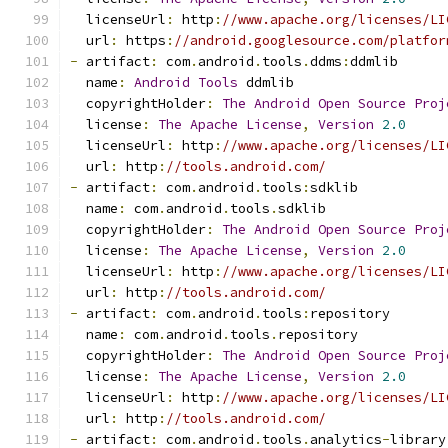
  licenseUrl
:
 http
:
//www.apache.org/licenses/LI
  url
:
 https
:
//android.googlesource.com/platfor
-
 artifact
:
 com
.
android
.
tools
.
ddms
:
ddmlib
  name
:
Android
Tools
 ddmlib
  copyrightHolder
:
The
Android
Open
Source
Proj
  license
:
The
Apache
License
,
Version
2.0
  licenseUrl
:
 http
:
//www.apache.org/licenses/LI
  url
:
 http
:
//tools.android.com/
-
 artifact
:
 com
.
android
.
tools
:
sdklib
  name
:
 com
.
android
.
tools
.
sdklib
  copyrightHolder
:
The
Android
Open
Source
Proj
  license
:
The
Apache
License
,
Version
2.0
  licenseUrl
:
 http
:
//www.apache.org/licenses/LI
  url
:
 http
:
//tools.android.com/
-
 artifact
:
 com
.
android
.
tools
:
repository
  name
:
 com
.
android
.
tools
.
repository
  copyrightHolder
:
The
Android
Open
Source
Proj
  license
:
The
Apache
License
,
Version
2.0
  licenseUrl
:
 http
:
//www.apache.org/licenses/LI
  url
:
 http
:
//tools.android.com/
-
 artifact
:
 com
.
android
.
tools
.
analytics
-
library