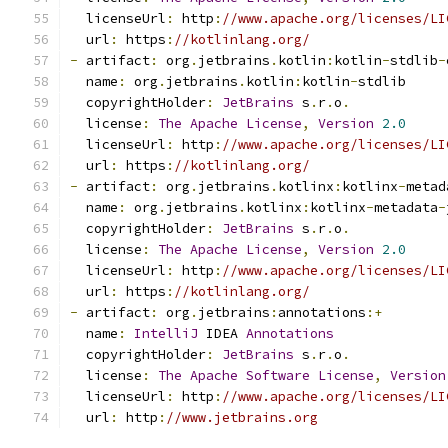
  licenseUrl
:
 http
:
//www.apache.org/licenses/LI
  url
:
 https
:
//kotlinlang.org/
-
 artifact
:
 org
.
jetbrains
.
kotlin
:
kotlin
-
stdlib
-
  name
:
 org
.
jetbrains
.
kotlin
:
kotlin
-
stdlib
  copyrightHolder
:
JetBrains
 s
.
r
.
o
.
  license
:
The
Apache
License
,
Version
2.0
  licenseUrl
:
 http
:
//www.apache.org/licenses/LI
  url
:
 https
:
//kotlinlang.org/
-
 artifact
:
 org
.
jetbrains
.
kotlinx
:
kotlinx
-
metad
  name
:
 org
.
jetbrains
.
kotlinx
:
kotlinx
-
metadata
-
  copyrightHolder
:
JetBrains
 s
.
r
.
o
.
  license
:
The
Apache
License
,
Version
2.0
  licenseUrl
:
 http
:
//www.apache.org/licenses/LI
  url
:
 https
:
//kotlinlang.org/
-
 artifact
:
 org
.
jetbrains
:
annotations
:+
  name
:
IntelliJ
 IDEA 
Annotations
  copyrightHolder
:
JetBrains
 s
.
r
.
o
.
  license
:
The
Apache
Software
License
,
Version
  licenseUrl
:
 http
:
//www.apache.org/licenses/LI
  url
:
 http
:
//www.jetbrains.org