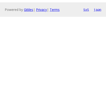
Powered by
Gitiles
|
Privacy
|
Terms
txt
json