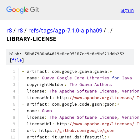
Sign in
r8
/
r8
/
refs/tags/agp-7.1.0-alpha09
/
.
/
LIBRARY-LICENSE
blob: 58b67980a64619e8ce95387cc9c6e9bf21ddb252
[
file
]
-
 artifact
:
 com
.
google
.
guava
:
guava
:+
  name
:
Guava
Google
Core
Libraries
for
Java
  copyrightHolder
:
The
Guava
Authors
  license
:
The
Apache
Software
License
,
Version
  licenseUrl
:
 http
:
//www.apache.org/licenses/LI
-
 artifact
:
 com
.
google
.
code
.
gson
:
gson
:+
  name
:
Gson
  license
:
The
Apache
Software
License
,
Version
  licenseUrl
:
 http
:
//www.apache.org/licenses/LI
  url
:
 https
:
//github.com/google/gson
-
 artifact
:
 it
.
unimi
.
dsi
:
fastutil
:+