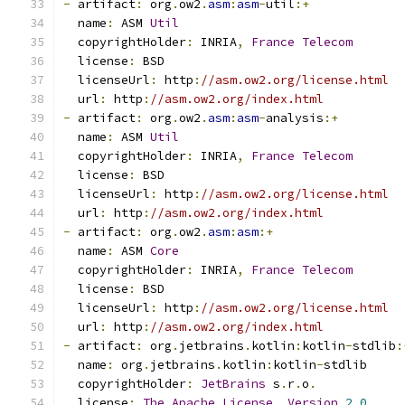
-
 artifact
:
 org
.
ow2
.
asm
:
asm
-
util
:+
  name
:
 ASM 
Util
  copyrightHolder
:
 INRIA
,
France
Telecom
  license
:
 BSD
  licenseUrl
:
 http
:
//asm.ow2.org/license.html
  url
:
 http
:
//asm.ow2.org/index.html
-
 artifact
:
 org
.
ow2
.
asm
:
asm
-
analysis
:+
  name
:
 ASM 
Util
  copyrightHolder
:
 INRIA
,
France
Telecom
  license
:
 BSD
  licenseUrl
:
 http
:
//asm.ow2.org/license.html
  url
:
 http
:
//asm.ow2.org/index.html
-
 artifact
:
 org
.
ow2
.
asm
:
asm
:+
  name
:
 ASM 
Core
  copyrightHolder
:
 INRIA
,
France
Telecom
  license
:
 BSD
  licenseUrl
:
 http
:
//asm.ow2.org/license.html
  url
:
 http
:
//asm.ow2.org/index.html
-
 artifact
:
 org
.
jetbrains
.
kotlin
:
kotlin
-
stdlib
:
  name
:
 org
.
jetbrains
.
kotlin
:
kotlin
-
stdlib
  copyrightHolder
:
JetBrains
 s
.
r
.
o
.
  license
:
The
Apache
License
,
Version
2.0