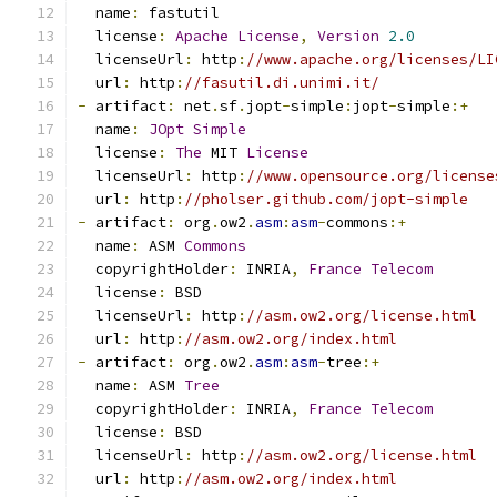
  name
:
 fastutil
  license
:
Apache
License
,
Version
2.0
  licenseUrl
:
 http
:
//www.apache.org/licenses/LI
  url
:
 http
:
//fasutil.di.unimi.it/
-
 artifact
:
 net
.
sf
.
jopt
-
simple
:
jopt
-
simple
:+
  name
:
JOpt
Simple
  license
:
The
 MIT 
License
  licenseUrl
:
 http
:
//www.opensource.org/license
  url
:
 http
:
//pholser.github.com/jopt-simple
-
 artifact
:
 org
.
ow2
.
asm
:
asm
-
commons
:+
  name
:
 ASM 
Commons
  copyrightHolder
:
 INRIA
,
France
Telecom
  license
:
 BSD
  licenseUrl
:
 http
:
//asm.ow2.org/license.html
  url
:
 http
:
//asm.ow2.org/index.html
-
 artifact
:
 org
.
ow2
.
asm
:
asm
-
tree
:+
  name
:
 ASM 
Tree
  copyrightHolder
:
 INRIA
,
France
Telecom
  license
:
 BSD
  licenseUrl
:
 http
:
//asm.ow2.org/license.html
  url
:
 http
:
//asm.ow2.org/index.html