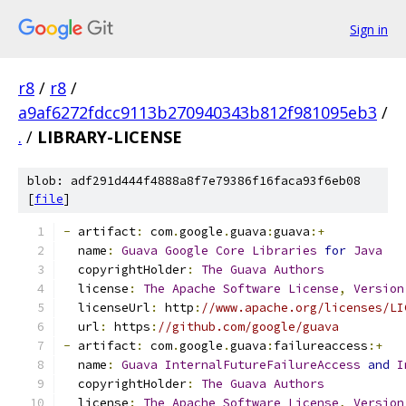
Sign in
r8
/
r8
/
a9af6272fdcc9113b270940343b812f981095eb3
/
.
/
LIBRARY-LICENSE
blob: adf291d444f4888a8f7e79386f16faca93f6eb08
[
file
]
-
 artifact
:
 com
.
google
.
guava
:
guava
:+
  name
:
Guava
Google
Core
Libraries
for
Java
  copyrightHolder
:
The
Guava
Authors
  license
:
The
Apache
Software
License
,
Version
  licenseUrl
:
 http
:
//www.apache.org/licenses/LI
  url
:
 https
:
//github.com/google/guava
-
 artifact
:
 com
.
google
.
guava
:
failureaccess
:+
  name
:
Guava
InternalFutureFailureAccess
and
I
  copyrightHolder
:
The
Guava
Authors
  license
:
The
Apache
Software
License
,
Version