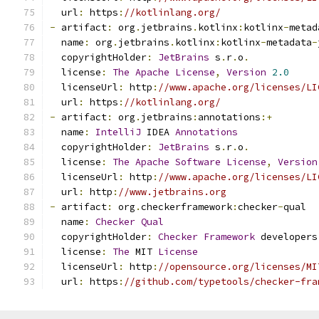
  url
:
 https
:
//kotlinlang.org/
-
 artifact
:
 org
.
jetbrains
.
kotlinx
:
kotlinx
-
metad
  name
:
 org
.
jetbrains
.
kotlinx
:
kotlinx
-
metadata
-
  copyrightHolder
:
JetBrains
 s
.
r
.
o
.
  license
:
The
Apache
License
,
Version
2.0
  licenseUrl
:
 http
:
//www.apache.org/licenses/LI
  url
:
 https
:
//kotlinlang.org/
-
 artifact
:
 org
.
jetbrains
:
annotations
:+
  name
:
IntelliJ
 IDEA 
Annotations
  copyrightHolder
:
JetBrains
 s
.
r
.
o
.
  license
:
The
Apache
Software
License
,
Version
  licenseUrl
:
 http
:
//www.apache.org/licenses/LI
  url
:
 http
:
//www.jetbrains.org
-
 artifact
:
 org
.
checkerframework
:
checker
-
qual
  name
:
Checker
Qual
  copyrightHolder
:
Checker
Framework
 developers
  license
:
The
 MIT 
License
  licenseUrl
:
 http
:
//opensource.org/licenses/MI
  url
:
 https
:
//github.com/typetools/checker-fra