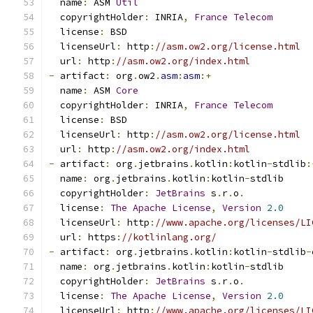
  name
:
 ASM 
Util
  copyrightHolder
:
 INRIA
,
France
Telecom
  license
:
 BSD
  licenseUrl
:
 http
:
//asm.ow2.org/license.html
  url
:
 http
:
//asm.ow2.org/index.html
-
 artifact
:
 org
.
ow2
.
asm
:
asm
:+
  name
:
 ASM 
Core
  copyrightHolder
:
 INRIA
,
France
Telecom
  license
:
 BSD
  licenseUrl
:
 http
:
//asm.ow2.org/license.html
  url
:
 http
:
//asm.ow2.org/index.html
-
 artifact
:
 org
.
jetbrains
.
kotlin
:
kotlin
-
stdlib
:
  name
:
 org
.
jetbrains
.
kotlin
:
kotlin
-
stdlib
  copyrightHolder
:
JetBrains
 s
.
r
.
o
.
  license
:
The
Apache
License
,
Version
2.0
  licenseUrl
:
 http
:
//www.apache.org/licenses/LI
  url
:
 https
:
//kotlinlang.org/
-
 artifact
:
 org
.
jetbrains
.
kotlin
:
kotlin
-
stdlib
-
  name
:
 org
.
jetbrains
.
kotlin
:
kotlin
-
stdlib
  copyrightHolder
:
JetBrains
 s
.
r
.
o
.
  license
:
The
Apache
License
,
Version
2.0
  licenseUrl
:
 http
:
//www.apache.org/licenses/LI