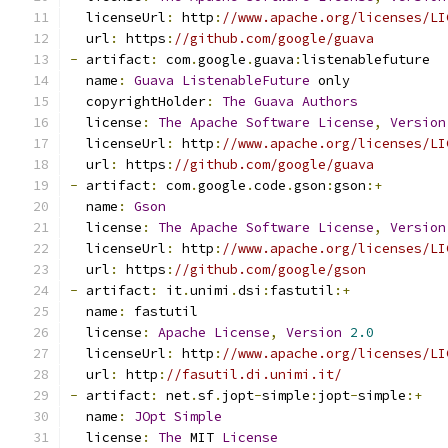
  licenseUrl
:
 http
:
//www.apache.org/licenses/LI
  url
:
 https
:
//github.com/google/guava
-
 artifact
:
 com
.
google
.
guava
:
listenablefuture
  name
:
Guava
ListenableFuture
 only
  copyrightHolder
:
The
Guava
Authors
  license
:
The
Apache
Software
License
,
Version
  licenseUrl
:
 http
:
//www.apache.org/licenses/LI
  url
:
 https
:
//github.com/google/guava
-
 artifact
:
 com
.
google
.
code
.
gson
:
gson
:+
  name
:
Gson
  license
:
The
Apache
Software
License
,
Version
  licenseUrl
:
 http
:
//www.apache.org/licenses/LI
  url
:
 https
:
//github.com/google/gson
-
 artifact
:
 it
.
unimi
.
dsi
:
fastutil
:+
  name
:
 fastutil
  license
:
Apache
License
,
Version
2.0
  licenseUrl
:
 http
:
//www.apache.org/licenses/LI
  url
:
 http
:
//fasutil.di.unimi.it/
-
 artifact
:
 net
.
sf
.
jopt
-
simple
:
jopt
-
simple
:+
  name
:
JOpt
Simple
  license
:
The
 MIT 
License