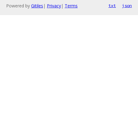
Powered by
Gitiles
|
Privacy
|
Terms
txt
json