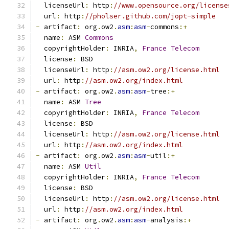
  licenseUrl
:
 http
:
//www.opensource.org/license
  url
:
 http
:
//pholser.github.com/jopt-simple
-
 artifact
:
 org
.
ow2
.
asm
:
asm
-
commons
:+
  name
:
 ASM 
Commons
  copyrightHolder
:
 INRIA
,
France
Telecom
  license
:
 BSD
  licenseUrl
:
 http
:
//asm.ow2.org/license.html
  url
:
 http
:
//asm.ow2.org/index.html
-
 artifact
:
 org
.
ow2
.
asm
:
asm
-
tree
:+
  name
:
 ASM 
Tree
  copyrightHolder
:
 INRIA
,
France
Telecom
  license
:
 BSD
  licenseUrl
:
 http
:
//asm.ow2.org/license.html
  url
:
 http
:
//asm.ow2.org/index.html
-
 artifact
:
 org
.
ow2
.
asm
:
asm
-
util
:+
  name
:
 ASM 
Util
  copyrightHolder
:
 INRIA
,
France
Telecom
  license
:
 BSD
  licenseUrl
:
 http
:
//asm.ow2.org/license.html
  url
:
 http
:
//asm.ow2.org/index.html
-
 artifact
:
 org
.
ow2
.
asm
:
asm
-
analysis
:+