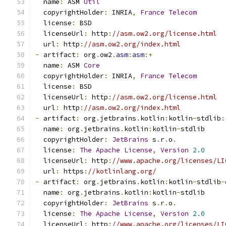
  name
:
 ASM 
Util
  copyrightHolder
:
 INRIA
,
France
Telecom
  license
:
 BSD
  licenseUrl
:
 http
:
//asm.ow2.org/license.html
  url
:
 http
:
//asm.ow2.org/index.html
-
 artifact
:
 org
.
ow2
.
asm
:
asm
:+
  name
:
 ASM 
Core
  copyrightHolder
:
 INRIA
,
France
Telecom
  license
:
 BSD
  licenseUrl
:
 http
:
//asm.ow2.org/license.html
  url
:
 http
:
//asm.ow2.org/index.html
-
 artifact
:
 org
.
jetbrains
.
kotlin
:
kotlin
-
stdlib
:
  name
:
 org
.
jetbrains
.
kotlin
:
kotlin
-
stdlib
  copyrightHolder
:
JetBrains
 s
.
r
.
o
.
  license
:
The
Apache
License
,
Version
2.0
  licenseUrl
:
 http
:
//www.apache.org/licenses/LI
  url
:
 https
:
//kotlinlang.org/
-
 artifact
:
 org
.
jetbrains
.
kotlin
:
kotlin
-
stdlib
-
  name
:
 org
.
jetbrains
.
kotlin
:
kotlin
-
stdlib
  copyrightHolder
:
JetBrains
 s
.
r
.
o
.
  license
:
The
Apache
License
,
Version
2.0
  licenseUrl
:
 http
:
//www.apache.org/licenses/LI