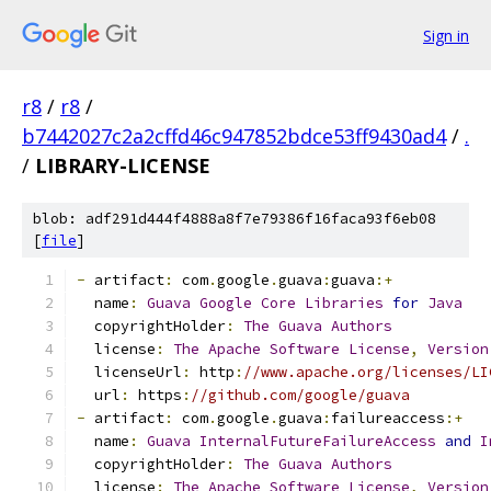
Sign in
r8
/
r8
/
b7442027c2a2cffd46c947852bdce53ff9430ad4
/
.
/
LIBRARY-LICENSE
blob: adf291d444f4888a8f7e79386f16faca93f6eb08
[
file
]
-
 artifact
:
 com
.
google
.
guava
:
guava
:+
  name
:
Guava
Google
Core
Libraries
for
Java
  copyrightHolder
:
The
Guava
Authors
  license
:
The
Apache
Software
License
,
Version
  licenseUrl
:
 http
:
//www.apache.org/licenses/LI
  url
:
 https
:
//github.com/google/guava
-
 artifact
:
 com
.
google
.
guava
:
failureaccess
:+
  name
:
Guava
InternalFutureFailureAccess
and
I
  copyrightHolder
:
The
Guava
Authors
  license
:
The
Apache
Software
License
,
Version