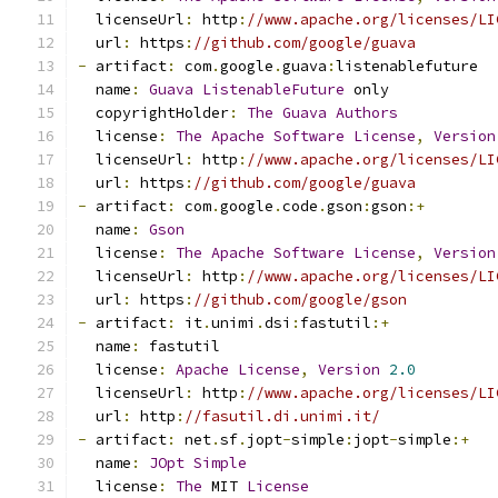
  licenseUrl
:
 http
:
//www.apache.org/licenses/LI
  url
:
 https
:
//github.com/google/guava
-
 artifact
:
 com
.
google
.
guava
:
listenablefuture
  name
:
Guava
ListenableFuture
 only
  copyrightHolder
:
The
Guava
Authors
  license
:
The
Apache
Software
License
,
Version
  licenseUrl
:
 http
:
//www.apache.org/licenses/LI
  url
:
 https
:
//github.com/google/guava
-
 artifact
:
 com
.
google
.
code
.
gson
:
gson
:+
  name
:
Gson
  license
:
The
Apache
Software
License
,
Version
  licenseUrl
:
 http
:
//www.apache.org/licenses/LI
  url
:
 https
:
//github.com/google/gson
-
 artifact
:
 it
.
unimi
.
dsi
:
fastutil
:+
  name
:
 fastutil
  license
:
Apache
License
,
Version
2.0
  licenseUrl
:
 http
:
//www.apache.org/licenses/LI
  url
:
 http
:
//fasutil.di.unimi.it/
-
 artifact
:
 net
.
sf
.
jopt
-
simple
:
jopt
-
simple
:+
  name
:
JOpt
Simple
  license
:
The
 MIT 
License