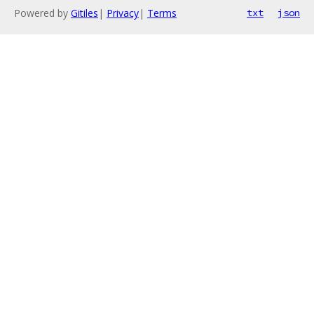
Powered by
Gitiles
|
Privacy
|
Terms
txt
json