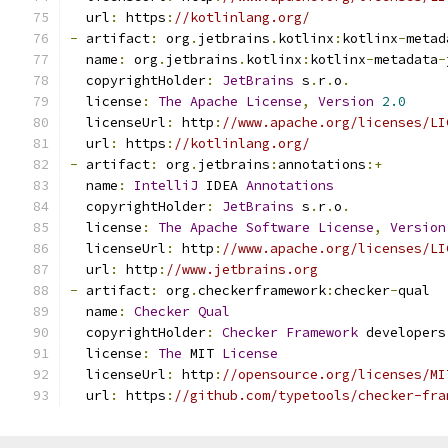
  url
:
 https
:
//kotlinlang.org/
-
 artifact
:
 org
.
jetbrains
.
kotlinx
:
kotlinx
-
metad
  name
:
 org
.
jetbrains
.
kotlinx
:
kotlinx
-
metadata
-
  copyrightHolder
:
JetBrains
 s
.
r
.
o
.
  license
:
The
Apache
License
,
Version
2.0
  licenseUrl
:
 http
:
//www.apache.org/licenses/LI
  url
:
 https
:
//kotlinlang.org/
-
 artifact
:
 org
.
jetbrains
:
annotations
:+
  name
:
IntelliJ
 IDEA 
Annotations
  copyrightHolder
:
JetBrains
 s
.
r
.
o
.
  license
:
The
Apache
Software
License
,
Version
  licenseUrl
:
 http
:
//www.apache.org/licenses/LI
  url
:
 http
:
//www.jetbrains.org
-
 artifact
:
 org
.
checkerframework
:
checker
-
qual
  name
:
Checker
Qual
  copyrightHolder
:
Checker
Framework
 developers
  license
:
The
 MIT 
License
  licenseUrl
:
 http
:
//opensource.org/licenses/MI
  url
:
 https
:
//github.com/typetools/checker-fra