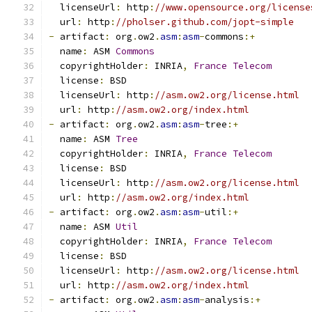
  licenseUrl
:
 http
:
//www.opensource.org/license
  url
:
 http
:
//pholser.github.com/jopt-simple
-
 artifact
:
 org
.
ow2
.
asm
:
asm
-
commons
:+
  name
:
 ASM 
Commons
  copyrightHolder
:
 INRIA
,
France
Telecom
  license
:
 BSD
  licenseUrl
:
 http
:
//asm.ow2.org/license.html
  url
:
 http
:
//asm.ow2.org/index.html
-
 artifact
:
 org
.
ow2
.
asm
:
asm
-
tree
:+
  name
:
 ASM 
Tree
  copyrightHolder
:
 INRIA
,
France
Telecom
  license
:
 BSD
  licenseUrl
:
 http
:
//asm.ow2.org/license.html
  url
:
 http
:
//asm.ow2.org/index.html
-
 artifact
:
 org
.
ow2
.
asm
:
asm
-
util
:+
  name
:
 ASM 
Util
  copyrightHolder
:
 INRIA
,
France
Telecom
  license
:
 BSD
  licenseUrl
:
 http
:
//asm.ow2.org/license.html
  url
:
 http
:
//asm.ow2.org/index.html
-
 artifact
:
 org
.
ow2
.
asm
:
asm
-
analysis
:+