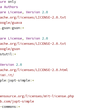
ure
 only
a
Authors
are
License
,
Version
2.0
ache.org/licenses/LICENSE-2.0.txt
oogle/guava
.
gson
:
gson
:+
are
License
,
Version
2.0
ache.org/licenses/LICENSE-2.0.txt
oogle/gson
stutil
:+
Version
2.0
ache.org/licenses/LICENSE-2.0.html
nimi.it/
ple
:
jopt
-
simple
:+
ensource.org/licenses/mit-license.php
b.com/jopt-simple
-
commons
:+