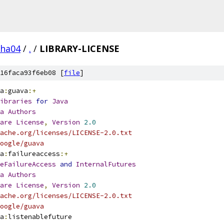
pha04
/
.
/
LIBRARY-LICENSE
16faca93f6eb08 [
file
]
a
:
guava
:+
ibraries
for
Java
a
Authors
are
License
,
Version
2.0
ache.org/licenses/LICENSE-2.0.txt
oogle/guava
a
:
failureaccess
:+
eFailureAccess
and
InternalFutures
a
Authors
are
License
,
Version
2.0
ache.org/licenses/LICENSE-2.0.txt
oogle/guava
a
:
listenablefuture