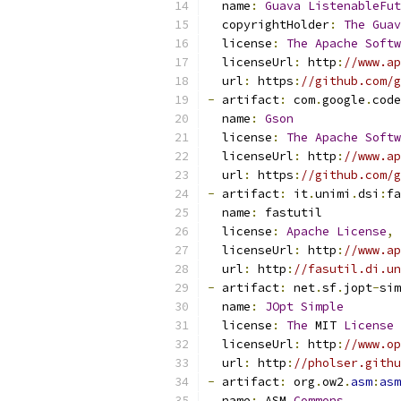
  name
:
Guava
ListenableFut
  copyrightHolder
:
The
Guav
  license
:
The
Apache
Softw
  licenseUrl
:
 http
:
//www.ap
  url
:
 https
:
//github.com/g
-
 artifact
:
 com
.
google
.
code
  name
:
Gson
  license
:
The
Apache
Softw
  licenseUrl
:
 http
:
//www.ap
  url
:
 https
:
//github.com/g
-
 artifact
:
 it
.
unimi
.
dsi
:
fa
  name
:
 fastutil
  license
:
Apache
License
,
  licenseUrl
:
 http
:
//www.ap
  url
:
 http
:
//fasutil.di.u
-
 artifact
:
 net
.
sf
.
jopt
-
sim
  name
:
JOpt
Simple
  license
:
The
 MIT 
License
  licenseUrl
:
 http
:
//www.op
  url
:
 http
:
//pholser.githu
-
 artifact
:
 org
.
ow2
.
asm
:
asm
  name
:
 ASM 
Commons