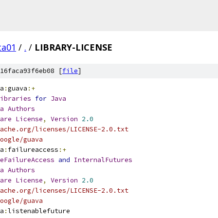
ta01
/
.
/
LIBRARY-LICENSE
16faca93f6eb08 [
file
]
a
:
guava
:+
ibraries
for
Java
a
Authors
are
License
,
Version
2.0
ache.org/licenses/LICENSE-2.0.txt
oogle/guava
a
:
failureaccess
:+
eFailureAccess
and
InternalFutures
a
Authors
are
License
,
Version
2.0
ache.org/licenses/LICENSE-2.0.txt
oogle/guava
a
:
listenablefuture