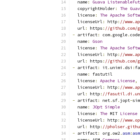
  name
:
Guava
ListenableFut
  copyrightHolder
:
The
Guav
  license
:
The
Apache
Softw
  licenseUrl
:
 http
:
//www.ap
  url
:
 https
:
//github.com/g
-
 artifact
:
 com
.
google
.
code
  name
:
Gson
  license
:
The
Apache
Softw
  licenseUrl
:
 http
:
//www.ap
  url
:
 https
:
//github.com/g
-
 artifact
:
 it
.
unimi
.
dsi
:
fa
  name
:
 fastutil
  license
:
Apache
License
,
  licenseUrl
:
 http
:
//www.ap
  url
:
 http
:
//fasutil.di.u
-
 artifact
:
 net
.
sf
.
jopt
-
sim
  name
:
JOpt
Simple
  license
:
The
 MIT 
License
  licenseUrl
:
 http
:
//www.op
  url
:
 http
:
//pholser.githu
-
 artifact
:
 org
.
ow2
.
asm
:
asm
  name
:
 ASM 
Commons