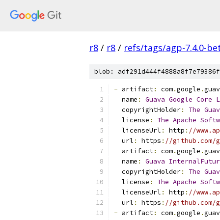
r8
/
r8
/
refs/tags/agp-7.4.0-be
blob: adf291d444f4888a8f7e79386f
-
 artifact
:
 com
.
google
.
guav
  name
:
Guava
Google
Core
L
  copyrightHolder
:
The
Guav
  license
:
The
Apache
Softw
  licenseUrl
:
 http
:
//www.ap
  url
:
 https
:
//github.com/g
-
 artifact
:
 com
.
google
.
guav
  name
:
Guava
InternalFutur
  copyrightHolder
:
The
Guav
  license
:
The
Apache
Softw
  licenseUrl
:
 http
:
//www.ap
  url
:
 https
:
//github.com/g
-
 artifact
:
 com
.
google
.
guav