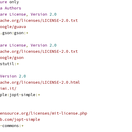
ure
 only
a
Authors
are
License
,
Version
2.0
ache.org/licenses/LICENSE-2.0.txt
oogle/guava
.
gson
:
gson
:+
are
License
,
Version
2.0
ache.org/licenses/LICENSE-2.0.txt
oogle/gson
stutil
:+
Version
2.0
ache.org/licenses/LICENSE-2.0.html
nimi.it/
ple
:
jopt
-
simple
:+
ensource.org/licenses/mit-license.php
b.com/jopt-simple
-
commons
:+